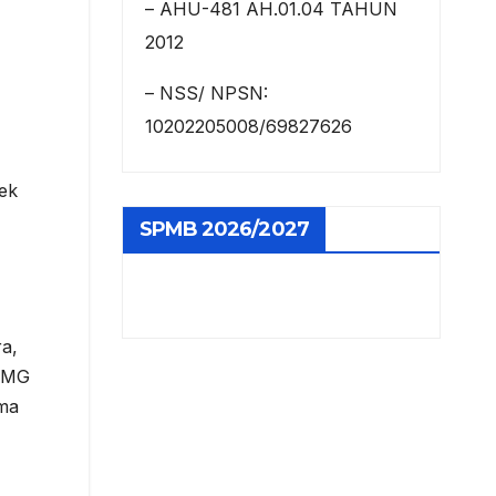
– AHU-481 AH.01.04 TAHUN
2012
– NSS/ NPSN:
10202205008/69827626
ek
SPMB 2026/2027
ra,
 VMG
ama