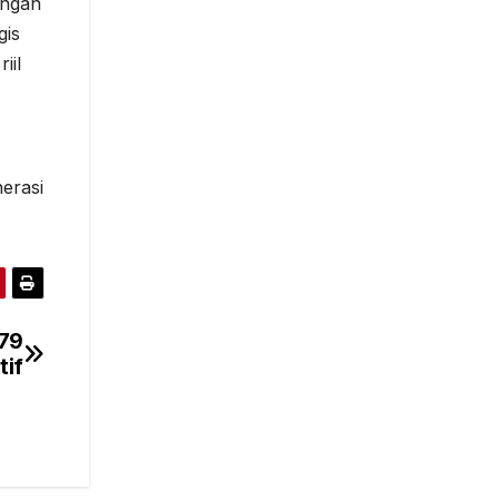
ungan
gis
iil
erasi
 79
tif