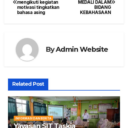
mengikuti kegiatan
MEDALI DALAM
navigation
motivasi tingkatkan
BIDANG
bahasa asing
KEBAHASAAN
By
Admin Website
Related Post
INFORMASI DAN BERITA
Yayasan SIT Taskia