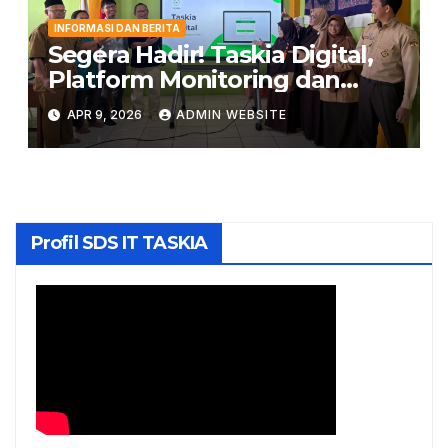
INFORMASI DAN BERITA
Segera Hadir! Taskia Digital,
Platform Monitoring dan
Penghubung Orang Tua
APR 9, 2026
ADMIN WEBSITE
dengan Sekolah
Profil SDS IT TASKIA