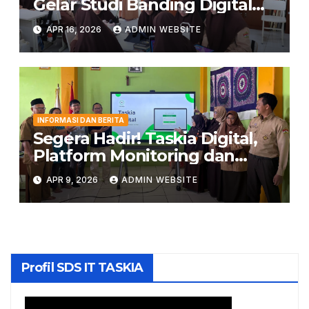
Gelar Studi Banding Digital
Classroom ke LPIT Thariq bin
APR 16, 2026
ADMIN WEBSITE
Ziyad
INFORMASI DAN BERITA
Segera Hadir! Taskia Digital,
Platform Monitoring dan
Penghubung Orang Tua
APR 9, 2026
ADMIN WEBSITE
dengan Sekolah
Profil SDS IT TASKIA