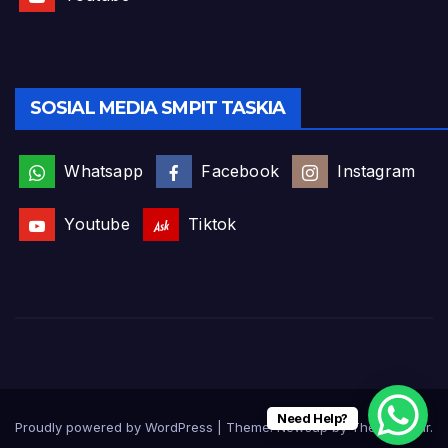
SOSIAL MEDIA SMPIT TASKIA
Whatsapp
Facebook
Instagram
Youtube
Tiktok
Need Help?
Proudly powered by WordPress
|
Theme:
Newsup
by
Themeansar
.