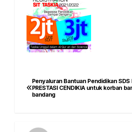
Penyaluran Bantuan Pendidikan SDS 
Post
PRESTASI CENDIKIA untuk korban ban
navigation
bandang