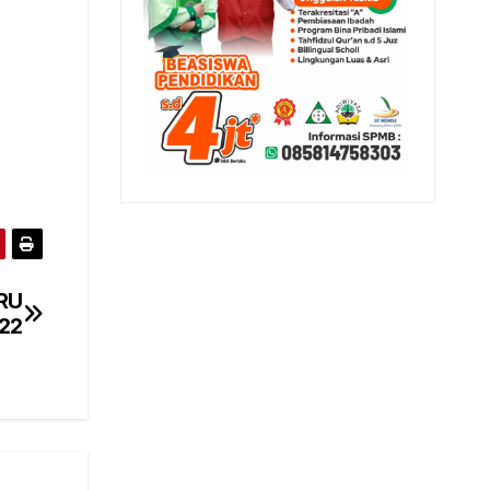
RU
22