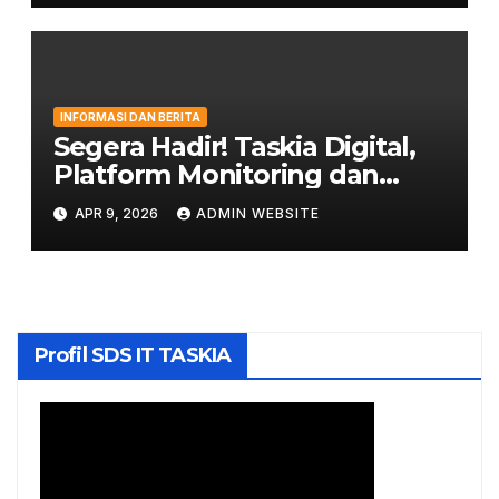
INFORMASI DAN BERITA
Segera Hadir! Taskia Digital,
Platform Monitoring dan
Penghubung Orang Tua
APR 9, 2026
ADMIN WEBSITE
dengan Sekolah
Profil SDS IT TASKIA