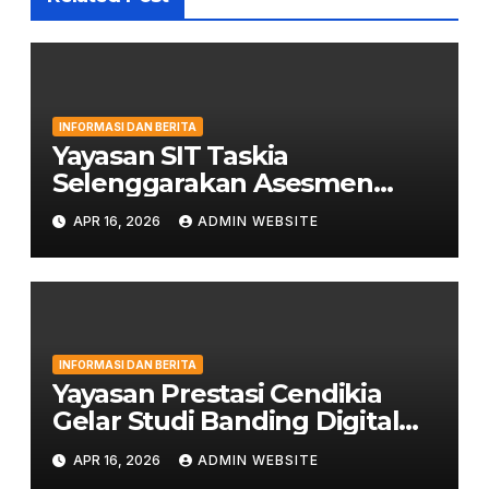
INFORMASI DAN BERITA
Yayasan SIT Taskia
Selenggarakan Asesmen
Kepemimpinan untuk
APR 16, 2026
ADMIN WEBSITE
Penguatan Mutu Pendidikan
INFORMASI DAN BERITA
Yayasan Prestasi Cendikia
Gelar Studi Banding Digital
Classroom ke LPIT Thariq bin
APR 16, 2026
ADMIN WEBSITE
Ziyad