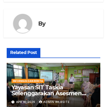
By
Related Post
INFORMASI DAN BERITA
Yayasan SIT Taskia
Selenggarakan Asesmen
Kepemimpinan untuk
APR 16, 2026
ADMIN WEBSITE
Penguatan Mutu Pendidikan