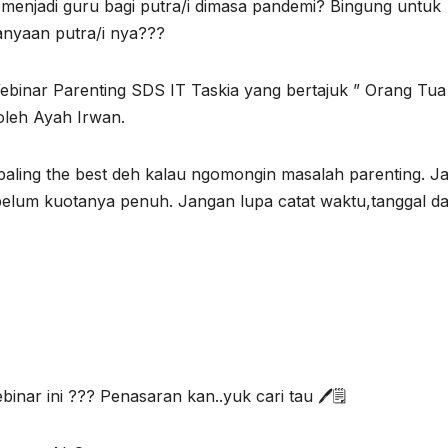
menjadi guru bagi putra/i dimasa pandemi? Bingung untuk
anyaan putra/i nya???
Webinar Parenting SDS IT Taskia yang bertajuk ” Orang Tua
oleh Ayah Irwan.
paling the best deh kalau ngomongin masalah parenting. Ja
ebelum kuotanya penuh. Jangan lupa catat waktu,tanggal d
ar ini ??? Penasaran kan..yuk cari tau 🖊️🗒️