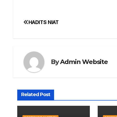
HADITS NIAT
Post
navigation
By
Admin Website
Related Post