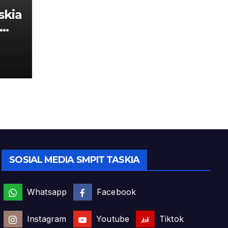
skia
ang
SOSIAL MEDIA SMPIT TASKIA
Whatsapp
Facebook
Instagram
Youtube
Tiktok