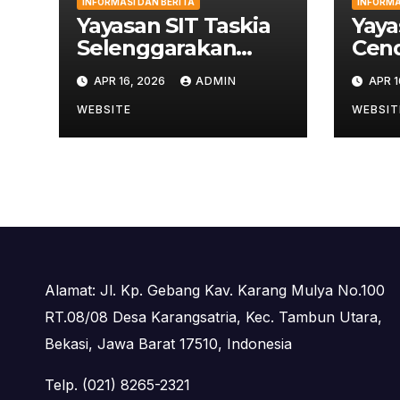
INFORMASI DAN BERITA
INFORMA
Yayasan SIT Taskia
Yaya
Selenggarakan
Cend
Asesmen
Stud
APR 16, 2026
ADMIN
APR 1
Kepemimpinan
Digi
untuk Penguatan
ke L
WEBSITE
WEBSIT
Mutu Pendidikan
Ziya
Alamat: Jl. Kp. Gebang Kav. Karang Mulya No.100
RT.08/08 Desa Karangsatria, Kec. Tambun Utara,
Bekasi, Jawa Barat 17510, Indonesia
Telp. (021) 8265-2321