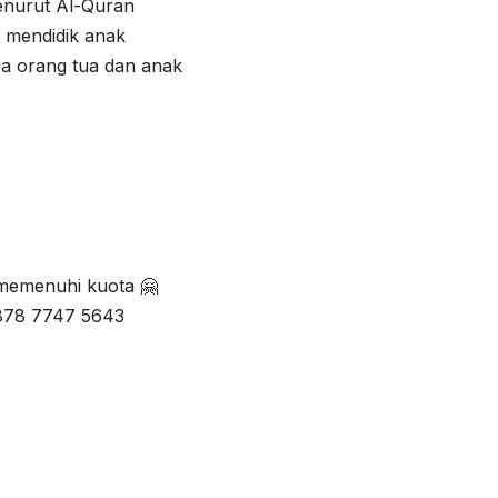
nurut Al-Quran
 mendidik anak
a orang tua dan anak
 memenuhi kuota 🤗
0878 7747 5643