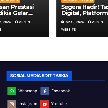
SI DAN BERITA
INFORMASI DAN BERITA
san Prestasi
Segera Hadir! Ta
ikia Gelar
Digital, Platform
i Banding
Monitoring dan
6, 2026
ADMIN
APR 9, 2026
ADMIN
tal Classroom
Penghubung Or
PIT Thariq bin
Tua dengan
E
WEBSITE
d
Sekolah
SOSIAL MEDIA SDIT TASKIA
Whatsapp
Facebook
Instagram
Youtube