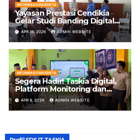
INFORMASI DAN BERITA
Yayasan Prestasi Cendikia
Gelar Studi Banding Digital
Classroom ke LPIT Thariq bin
APR 16, 2026
ADMIN WEBSITE
Ziyad
INFORMASI DAN BERITA
Segera Hadir! Taskia Digital,
Platform Monitoring dan
Penghubung Orang Tua
APR 9, 2026
ADMIN WEBSITE
dengan Sekolah