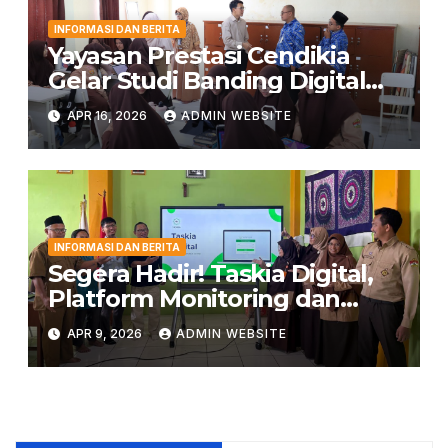
INFORMASI DAN BERITA
Yayasan Prestasi Cendikia
Gelar Studi Banding Digital
Classroom ke LPIT Thariq bin
APR 16, 2026
ADMIN WEBSITE
Ziyad
INFORMASI DAN BERITA
Segera Hadir! Taskia Digital,
Platform Monitoring dan
Penghubung Orang Tua
APR 9, 2026
ADMIN WEBSITE
dengan Sekolah