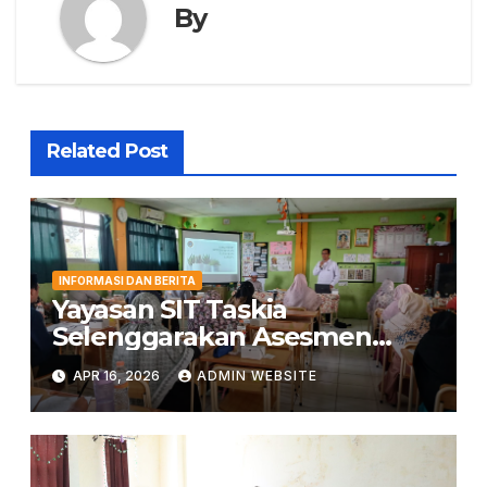
By
Related Post
INFORMASI DAN BERITA
Yayasan SIT Taskia
Selenggarakan Asesmen
Kepemimpinan untuk
APR 16, 2026
ADMIN WEBSITE
Penguatan Mutu Pendidikan