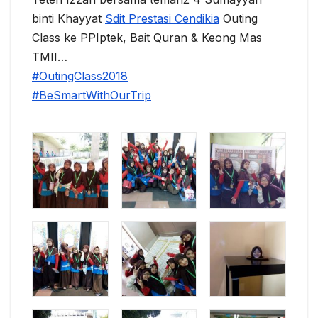
binti Khayyat
Sdit Prestasi Cendikia
Outing
Class ke PPIptek, Bait Quran & Keong Mas
TMII…
#
OutingClass2018
#
BeSmartWithOurTrip