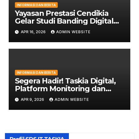
INFORMASI DAN BERITA
Yayasan Prestasi Cendikia
Gelar Studi Banding Digital
Classroom ke LPIT Thariq bin
APR 16, 2026
ADMIN WEBSITE
Ziyad
INFORMASI DAN BERITA
Segera Hadir! Taskia Digital,
Platform Monitoring dan
Penghubung Orang Tua
APR 9, 2026
ADMIN WEBSITE
dengan Sekolah