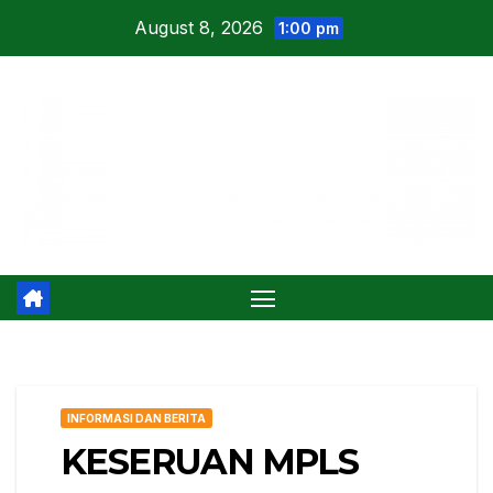
Skip
August 8, 2026
1:00 pm
to
content
INFORMASI DAN BERITA
KESERUAN MPLS