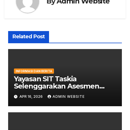
By
Admin Website
Related Post
INFORMASI DAN BERITA
Yayasan SIT Taskia
Selenggarakan Asesmen
Kepemimpinan untuk
APR 16, 2026
ADMIN WEBSITE
Penguatan Mutu Pendidikan