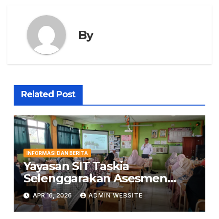
By
Related Post
INFORMASI DAN BERITA
Yayasan SIT Taskia
Selenggarakan Asesmen
Kepemimpinan untuk
APR 16, 2026
ADMIN WEBSITE
Penguatan Mutu Pendidikan