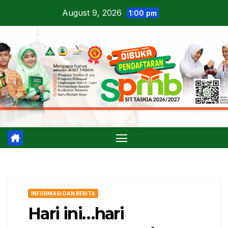
Skip
August 9, 2026
1:00 pm
to
content
INFORMASI DAN BERITA
Hari ini…hari