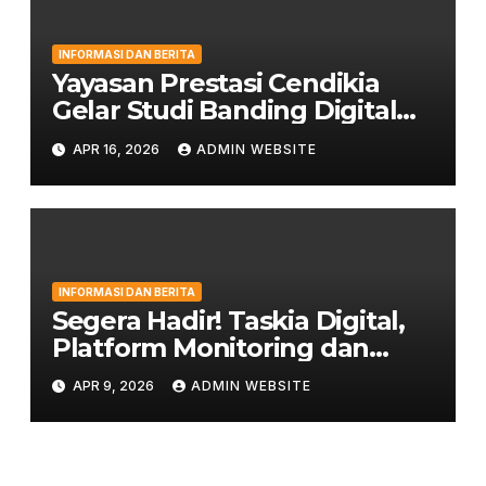
INFORMASI DAN BERITA
Yayasan Prestasi Cendikia
Gelar Studi Banding Digital
Classroom ke LPIT Thariq bin
APR 16, 2026
ADMIN WEBSITE
Ziyad
INFORMASI DAN BERITA
Segera Hadir! Taskia Digital,
Platform Monitoring dan
Penghubung Orang Tua
APR 9, 2026
ADMIN WEBSITE
dengan Sekolah