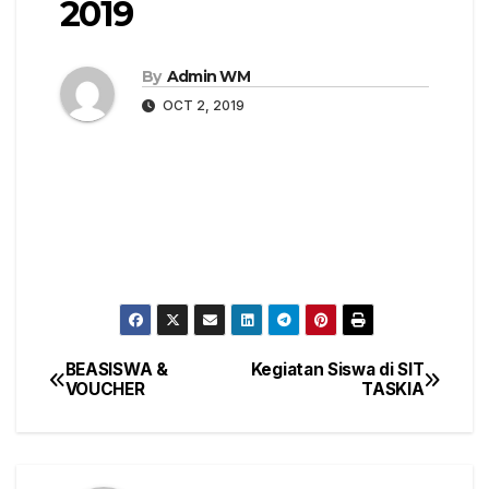
2019
By
Admin WM
OCT 2, 2019
BEASISWA &
Kegiatan Siswa di SIT
Post
VOUCHER
TASKIA
navigation