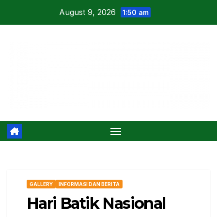
Skip
August 9, 2026
1:50 am
to
content
GALLERY
INFORMASI DAN BERITA
Hari Batik Nasional