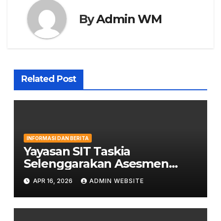
By
Admin WM
Related Post
INFORMASI DAN BERITA
Yayasan SIT Taskia
Selenggarakan Asesmen
Kepemimpinan untuk
APR 16, 2026
ADMIN WEBSITE
Penguatan Mutu Pendidikan