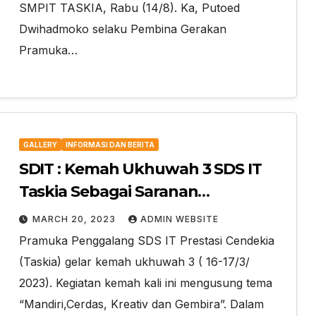
SMPIT TASKIA, Rabu (14/8). Ka, Putoed
Dwihadmoko selaku Pembina Gerakan
Pramuka…
GALLERY
INFORMASI DAN BERITA
SDIT : Kemah Ukhuwah 3 SDS IT
Taskia Sebagai Saranan
Pembentukan Karakter Siswa
MARCH 20, 2023
ADMIN WEBSITE
Pramuka Penggalang SDS IT Prestasi Cendekia
(Taskia) gelar kemah ukhuwah 3 ( 16-17/3/
2023). Kegiatan kemah kali ini mengusung tema
“Mandiri,Cerdas, Kreativ dan Gembira”. Dalam