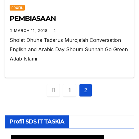
PROFIL
PEMBIASAAN
MARCH 11, 2018
Sholat Dhuha Tadarus Muroja’ah Conversation
English and Arabic Day Shoum Sunnah Go Green
Adab Islami
Posts
1
2
pagination
Profil SDS IT TASKIA