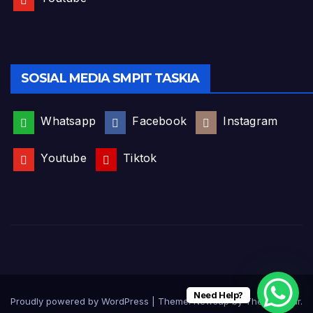
SOSIAL MEDIA SMPIT TASKIA
Whatsapp
Facebook
Instagram
Youtube
Tiktok
Need Help?
Proudly powered by WordPress
|
Theme:
Newsup
by
Themeansar
.